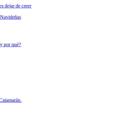
s dejar de creer
s Navideñas
 y por qué?
 Catamarán.