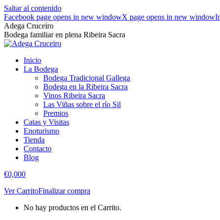
Saltar al contenido
Facebook page opens in new window
X page opens in new window
I
Adega Cruceiro
Bodega familiar en plena Ribeira Sacra
Inicio
La Bodega
Bodega Tradicional Gallega
Bodega en la Ribeira Sacra
Vinos Ribeira Sacra
Las Viñas sobre el río Sil
Premios
Catas y Visitas
Enoturismo
Tienda
Contacto
Blog
€
0,00
0
Ver Carrito
Finalizar compra
No hay productos en el Carrito.