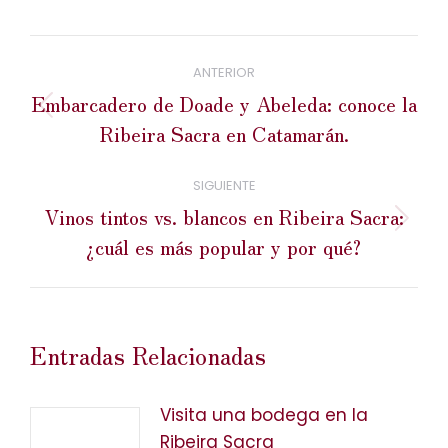
Navegación
entre
ANTERIOR
publicaciones
Embarcadero de Doade y Abeleda: conoce la
Publicación
Ribeira Sacra en Catamarán.
anterior:
SIGUIENTE
Vinos tintos vs. blancos en Ribeira Sacra:
Publicación
¿cuál es más popular y por qué?
siguiente:
Entradas Relacionadas
Visita una bodega en la
Ribeira Sacra