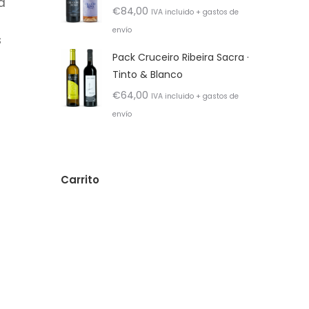
a
€
84,00
IVA incluido + gastos de
envío
s
Pack Cruceiro Ribeira Sacra ·
Tinto & Blanco
€
64,00
IVA incluido + gastos de
envío
Carrito