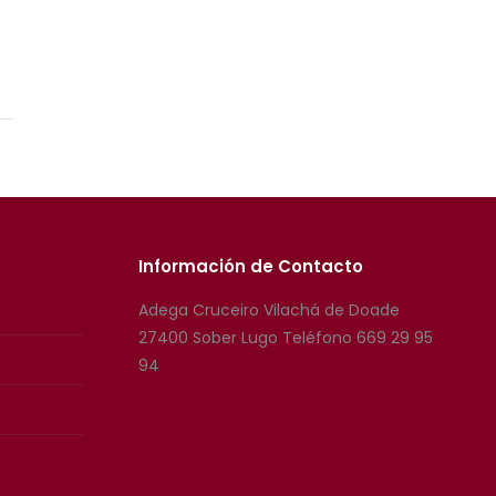
Información de Contacto
Adega Cruceiro Vilachá de Doade
27400 Sober Lugo Teléfono 669 29 95
94