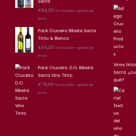
Sacra
€
84,00
IVA incluido + gastos de
envío
Pack Cruceiro Ribeira Sacra ·
Tinto & Blanco
€
64,00
IVA incluido + gastos de
envío
Vinos tinto
Pack Cruceiro. D.O. Ribeira
Sacra: ¿cu
Sacra Vino Tinto
qué?
€
78,00
IVA incluido + gastos de
envío