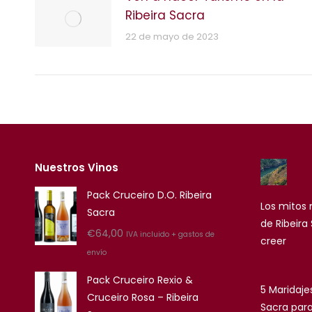
Ribeira Sacra
22 de mayo de 2023
Nuestros Vinos
Pack Cruceiro D.O. Ribeira
Los mitos
Sacra
de Ribeira
€
64,00
IVA incluido + gastos de
creer
envío
Pack Cruceiro Rexio &
5 Maridajes
Cruceiro Rosa – Ribeira
Sacra par