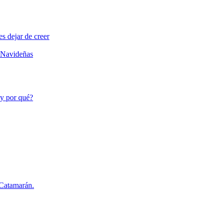
s dejar de creer
s Navideñas
 y por qué?
 Catamarán.