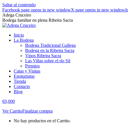
Saltar al contenido
Facebook page opens in new window
X page opens in new window
I
Adega Cruceiro
Bodega familiar en plena Ribeira Sacra
Inicio
La Bodega
Bodega Tradicional Gallega
Bodega en la Ribeira Sacra
Vinos Ribeira Sacra
Las Viñas sobre el río Sil
Premios
Catas y Visitas
Enoturismo
Tienda
Contacto
Blog
€
0,00
0
Ver Carrito
Finalizar compra
No hay productos en el Carrito.