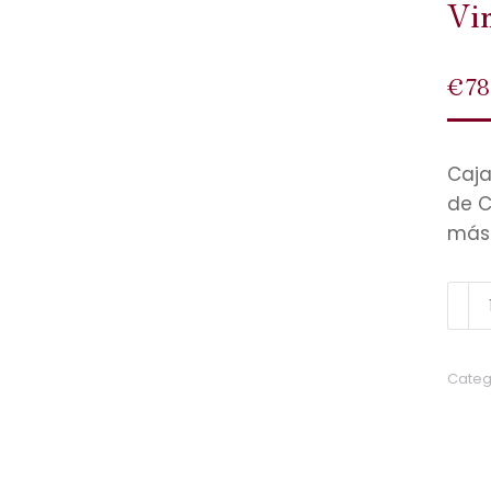
Vi
€
78
Caja
de C
más 
Categ