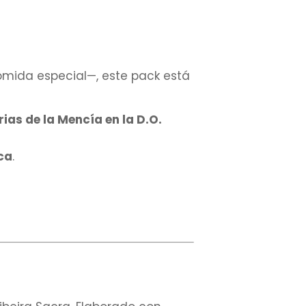
omida especial—, este pack está
as de la Mencía en la D.O.
ca
.