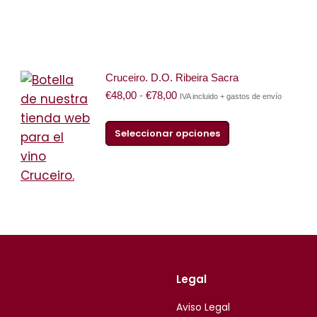
Cruceiro. D.O. Ribeira Sacra
€
48,00
-
€
78,00
IVA incluido + gastos de envío
Seleccionar opciones
Legal
Aviso Legal