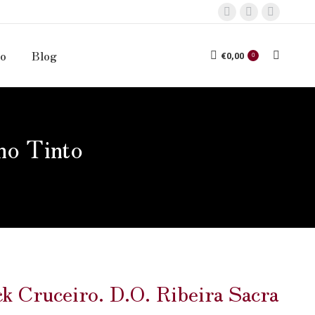
to
Blog
€
0,00
0
no Tinto
ck Cruceiro. D.O. Ribeira Sacra