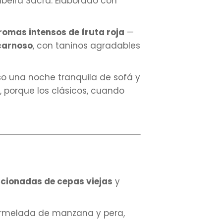
ibeira Sacra. Elaborado con
romas intensos de fruta roja
—
 carnoso
, con taninos agradables
so una noche tranquila de sofá y
, porque los clásicos, cuando
ccionadas de cepas viejas
y
rmelada de manzana y pera,