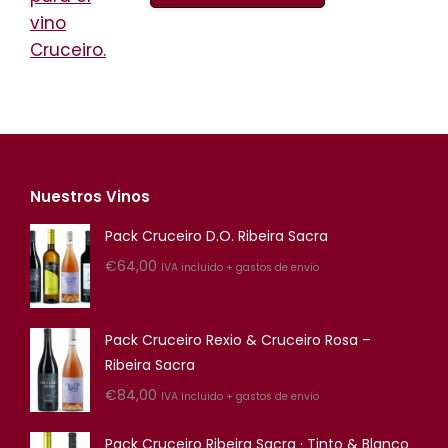
producto
€48,00
hasta
tiene
€78,00
múltiples
variantes.
Las
opciones
se
Nuestros Vinos
pueden
elegir
Pack Cruceiro D.O. Ribeira Sacra
en
€
64,00
IVA incluido + gastos de envío
la
página
de
Pack Cruceiro Rexio & Cruceiro Rosa –
producto
Ribeira Sacra
€
84,00
IVA incluido + gastos de envío
Pack Cruceiro Ribeira Sacra · Tinto & Blanco