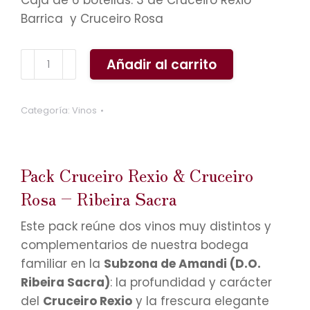
Caja de 6 botellas: 3 de Cruceiro Rexio
Barrica y Cruceiro Rosa
Pack
Añadir al carrito
Cruceiro
Rexio
Categoría:
Vinos
&
Cruceiro
Rosa
–
Pack Cruceiro Rexio & Cruceiro
Ribeira
Rosa – Ribeira Sacra
Sacra
cantidad
Este pack reúne dos vinos muy distintos y
complementarios de nuestra bodega
familiar en la
Subzona de Amandi (D.O.
Ribeira Sacra)
: la profundidad y carácter
del
Cruceiro Rexio
y la frescura elegante