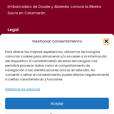
Embarcadero de Doade y Abeleda: conoce la Ribeira
Sacra en Catamarán.
Legal
Aviso Legal
Gestionar consentimiento
Política de Privacidad
Para ofrecer las mejores experiencias, utilizamos tecnologías
como las cookies para almacenar y/o acceder a la información
del dispositivo. El consentimiento de estas tecnologías nos
Política de cookies (UE)
permitirá procesar datos como el comportamiento de
navegación o las identificaciones únicas en este sitio. No
consentir o retirar el consentimiento, puede afectar negativamente
a ciertas características y funciones.
Gestionar los servicios
Información de Contacto
Aceptar
Adega Cruceiro Vilachá de Doade 27400 Sober Lugo