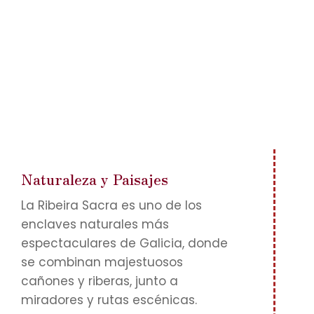
son solo algunos de los atractivos que se
pueden disfrutar. Las rutas de senderismo y
las actividades al aire libre completan la
experiencia.
Naturaleza y Paisajes
La Ribeira Sacra es uno de los
enclaves naturales más
espectaculares de Galicia, donde
se combinan majestuosos
cañones y riberas, junto a
miradores y rutas escénicas.