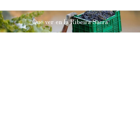
Que ver en la Ribeira Sacra
Estás aquí:
Que ver en la Ribeira Sacra:
Naturaleza, Monasterios y Enoturismo
La Ribeira Sacra, situada entre Lugo y
Ourense, es una joya de Galicia. Con sus
paisajes impresionantes y un rico
patrimonio histórico, ofrece una
combinación inigualable de naturaleza y
cultura. Los cañones del Sil y del Miño,
además de sus monasterios medievales,