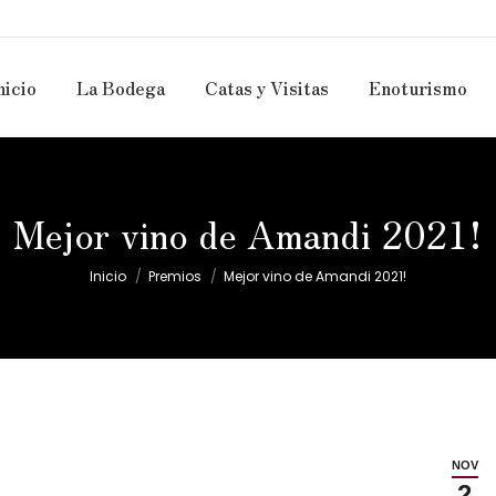
nicio
La Bodega
Catas y Visitas
Enoturismo
Mejor vino de Amandi 2021!
Estás aquí:
Inicio
Premios
Mejor vino de Amandi 2021!
NOV
2