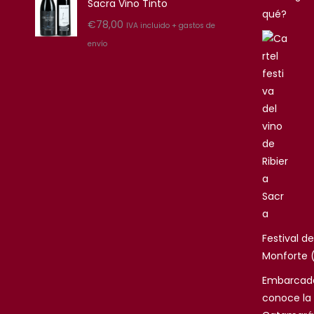
Sacra Vino Tinto
qué?
€
78,00
IVA incluido + gastos de
envío
Festival de
Monforte (
Embarcade
conoce la 