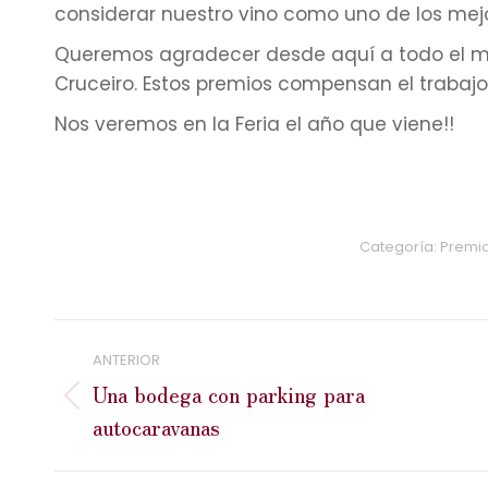
considerar nuestro vino como uno de los mejo
Queremos agradecer desde aquí a todo el m
Cruceiro. Estos premios compensan el trabajo 
Nos veremos en la Feria el año que viene!!
Categoría:
Premi
Navegación
ANTERIOR
entre
Una bodega con parking para
Publicación
autocaravanas
publicaciones
anterior: