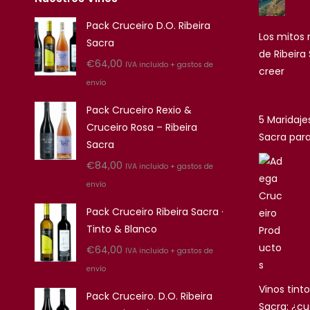
Pack Cruceiro D.O. Ribeira
Los mitos
Sacra
de Ribeira
€
64,00
IVA incluido + gastos de
creer
envío
Pack Cruceiro Rexio &
5 Maridajes
Cruceiro Rosa – Ribeira
Sacra par
Sacra
€
84,00
IVA incluido + gastos de
envío
Pack Cruceiro Ribeira Sacra ·
Tinto & Blanco
€
64,00
IVA incluido + gastos de
envío
Vinos tinto
Pack Cruceiro. D.O. Ribeira
Sacra: ¿cu