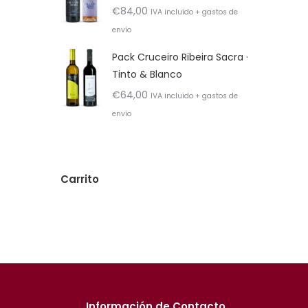
€
84,00
IVA incluido + gastos de
envío
Pack Cruceiro Ribeira Sacra ·
Tinto & Blanco
€
64,00
IVA incluido + gastos de
envío
Carrito
Información de Contacto